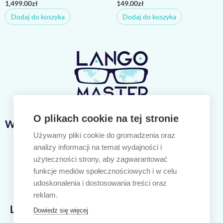
1,499.00
zł
149.00
zł
Dodaj do koszyka
Dodaj do koszyka
O plikach cookie na tej stronie
Ważne linki
Używamy pliki cookie do gromadzenia oraz
Nasze kursy
analizy informacji na temat wydajności i
Język angielski
użyteczności strony, aby zagwarantować
Język niemiecki
funkcje mediów społecznościowych i w celu
Polityka prywatności
udoskonalenia i dostosowania treści oraz
Regulamin sklepu internetowego
reklam.
Lango Master
Dowiedz się więcej
ul. Cieszyńskiego 44/44