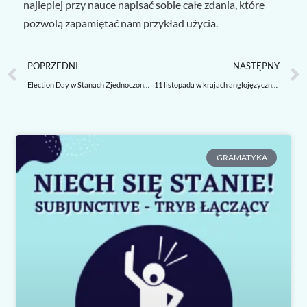
najlepiej przy nauce napisać sobie całe zdania, które
pozwolą zapamiętać nam przykład użycia.
Prev
POPRZEDNI
NASTĘPNY
Election Day w Stanach Zjednoczonych
11 listopada w krajach anglojęzycznych
GRAMATYKA