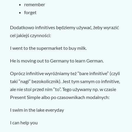
remember
forget
Dodatkowo infinitives będziemy używać, żeby wyrazić
cel jakiejś czynności:
I went to the supermarket
to buy
milk.
He is moving out to Germany
to learn
German.
Oprócz infinitive wyróżniamy też “bare infinitive” (czyli
taki “nagi” bezokolicznik). Jest tym samym co infinitive,
ale nie stoi przed nim “to”. Tego używamy np. w czasie
Present Simple albo po czasownikach modalnych:
I
swim
in the lake everyday
I can
help
you