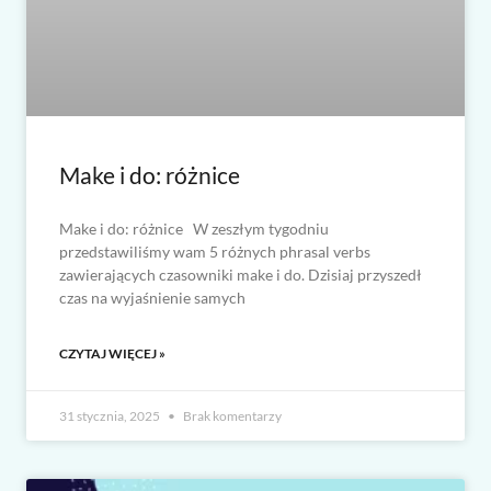
Make i do: różnice
Make i do: różnice W zeszłym tygodniu
przedstawiliśmy wam 5 różnych phrasal verbs
zawierających czasowniki make i do. Dzisiaj przyszedł
czas na wyjaśnienie samych
CZYTAJ WIĘCEJ »
31 stycznia, 2025
Brak komentarzy