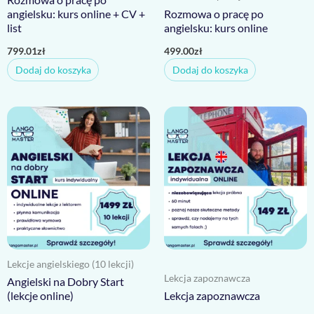
angielsku: kurs online + CV +
Rozmowa o pracę po
list
angielsku: kurs online
799.01
zł
499.00
zł
Dodaj do koszyka
Dodaj do koszyka
Lekcje angielskiego (10 lekcji)
Lekcja zapoznawcza
Angielski na Dobry Start
(lekcje online)
Lekcja zapoznawcza