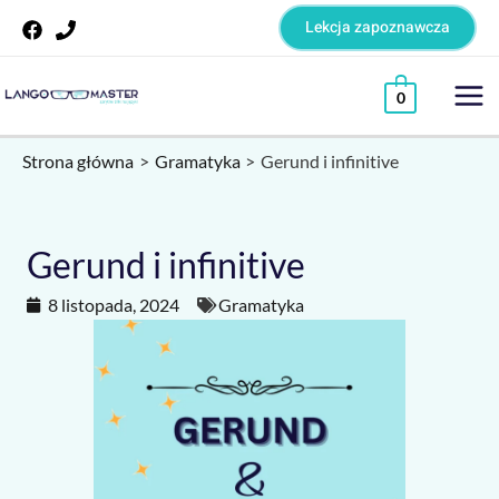
Skip
Lekcja zapoznawcza
to
content
Mai
0
Me
Strona główna
Gramatyka
Gerund i infinitive
Gerund i infinitive
8 listopada, 2024
Gramatyka