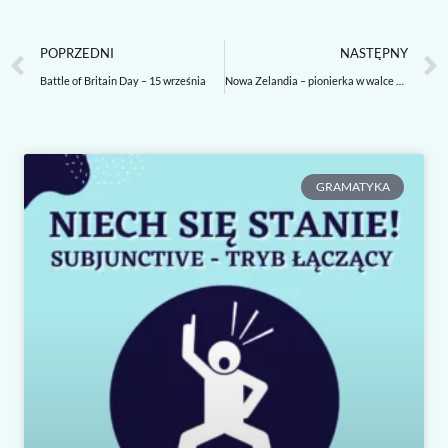
Prev
POPRZEDNI
NASTĘPNY
Battle of Britain Day – 15 września
Nowa Zelandia – pionierka w walce o prawa wyborcze kobiet
GRAMATYKA