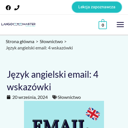
Skip
Lekcja zapoznawcza
to
content
Mai
0
Me
Strona główna
Słownictwo
Język angielski email: 4 wskazówki
Język angielski email: 4
wskazówki
20 września, 2024
Słownictwo