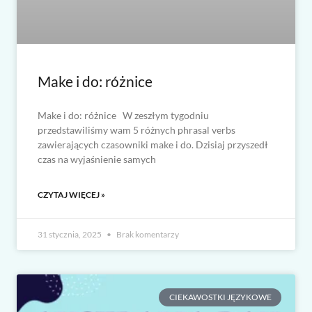
Make i do: różnice
Make i do: różnice W zeszłym tygodniu
przedstawiliśmy wam 5 różnych phrasal verbs
zawierających czasowniki make i do. Dzisiaj przyszedł
czas na wyjaśnienie samych
CZYTAJ WIĘCEJ »
31 stycznia, 2025
Brak komentarzy
CIEKAWOSTKI JĘZYKOWE