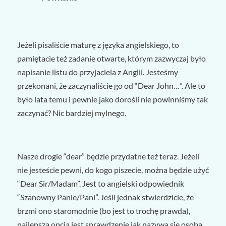
Jeżeli pisaliście maturę z języka angielskiego, to
pamiętacie też zadanie otwarte, którym zazwyczaj było
napisanie listu do przyjaciela z Anglii. Jesteśmy
przekonani, że zaczynaliście go od “Dear John…”. Ale to
było lata temu i pewnie jako dorośli nie powinniśmy tak
zaczynać? Nic bardziej mylnego.
Nasze drogie “dear” będzie przydatne też teraz. Jeżeli
nie jesteście pewni, do kogo piszecie, można będzie użyć
“Dear Sir/Madam”. Jest to angielski odpowiednik
“Szanowny Panie/Pani”. Jeśli jednak stwierdzicie, że
brzmi ono staromodnie (bo jest to trochę prawda),
najlepszą opcją jest sprawdzenie jak nazywa się osoba