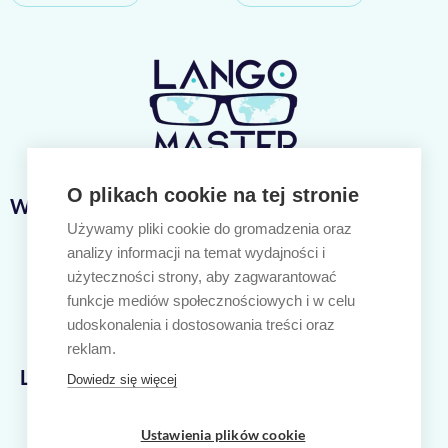
O plikach cookie na tej stronie
Ważne linki
Używamy pliki cookie do gromadzenia oraz
Nasze kursy
analizy informacji na temat wydajności i
Język angielski
użyteczności strony, aby zagwarantować
Język niemiecki
funkcje mediów społecznościowych i w celu
Polityka prywatności
udoskonalenia i dostosowania treści oraz
Regulamin sklepu internetowego
reklam.
Lango Master
Dowiedz się więcej
ul. Cieszyńskiego 44/44
80-809 Gdańsk
Ustawienia plików cookie