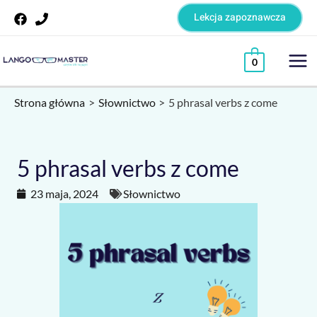
Skip
Lekcja zapoznawcza
to
content
Mai
0
Me
Strona główna
Słownictwo
5 phrasal verbs z come
5 phrasal verbs z come
23 maja, 2024
Słownictwo