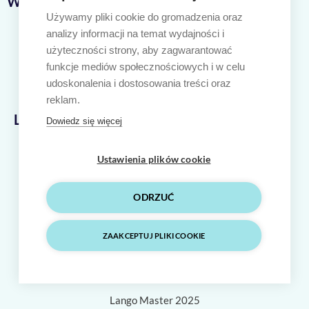
Ważne linki
Używamy pliki cookie do gromadzenia oraz
Nasze kursy
analizy informacji na temat wydajności i
Język angielski
użyteczności strony, aby zagwarantować
Język niemiecki
funkcje mediów społecznościowych i w celu
Polityka prywatności
udoskonalenia i dostosowania treści oraz
Regulamin sklepu internetowego
reklam.
Lango Master
Dowiedz się więcej
ul. Cieszyńskiego 44/44
80-809 Gdańsk
Ustawienia plików cookie
606 300 826
hello@langomaster.pl
ODRZUĆ
ZAAKCEPTUJ PLIKI COOKIE
F
I
Y
a
n
o
c
s
u
e
t
t
Lango Master 2025