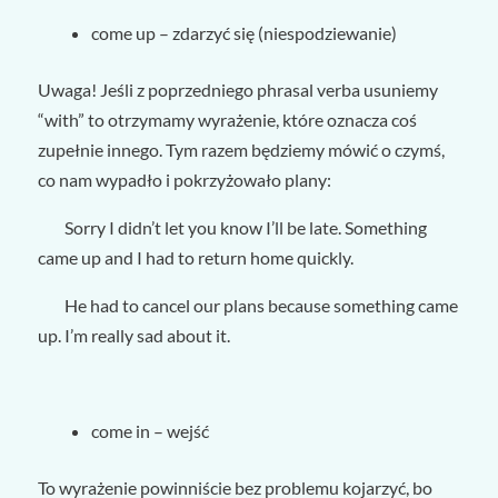
come up – zdarzyć się (niespodziewanie)
Uwaga! Jeśli z poprzedniego phrasal verba usuniemy
“with” to otrzymamy wyrażenie, które oznacza coś
zupełnie innego. Tym razem będziemy mówić o czymś,
co nam wypadło i pokrzyżowało plany:
Sorry I didn’t let you know I’ll be late. Something
came up and I had to return home quickly.
He had to cancel our plans because something came
up. I’m really sad about it.
come in – wejść
To wyrażenie powinniście bez problemu kojarzyć, bo