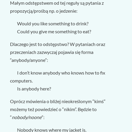
Małym odstępstwem od tej reguły są pytania z
propozycją/prośbą np. o jedzenie:
Would you like something to drink?
Could you give me something to eat?
Dlaczego jest to odstępstwo? W pytaniach oraz
przeczeniach zazwyczaj pojawia się forma
“anybody/anyone”:
I don’t know anybody who knows how to fix
computers.
Is anybody here?
Oprócz mówienia o bliżej nieokreślonym “kimś”
możemy też powiedzieć o “nikim”. Będzie to
“
nobody/noone
”:
Nobody knows where my jacket is.