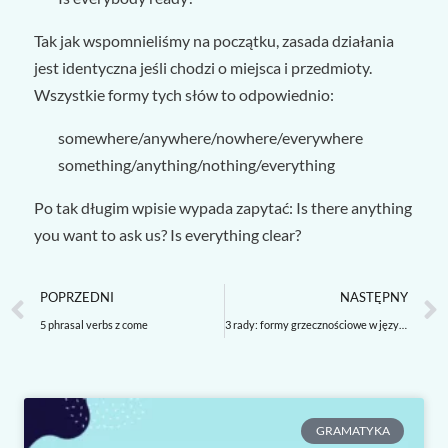
Tak jak wspomnieliśmy na początku, zasada działania
jest identyczna jeśli chodzi o miejsca i przedmioty.
Wszystkie formy tych słów to odpowiednio:
somewhere/anywhere/nowhere/everywhere
something/anything/nothing/everything
Po tak długim wpisie wypada zapytać: Is there anything
you want to ask us? Is everything clear?
Prev
POPRZEDNI
NASTĘPNY
5 phrasal verbs z come
3 rady: formy grzecznościowe w języku angielskim
GRAMATYKA