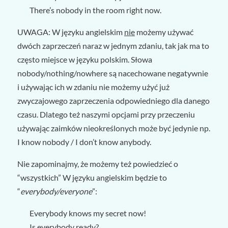
There’s nobody in the room right now.
UWAGA: W języku angielskim
nie
możemy używać
dwóch zaprzeczeń naraz w jednym zdaniu, tak jak ma to
często miejsce w języku polskim. Słowa
nobody/nothing/nowhere są nacechowane negatywnie
i używając ich w zdaniu nie możemy użyć już
zwyczajowego zaprzeczenia odpowiedniego dla danego
czasu. Dlatego też naszymi opcjami przy przeczeniu
używając zaimków nieokreślonych może być jedynie np.
I know nobody / I don’t know anybody.
Nie zapominajmy, że możemy też powiedzieć o
“wszystkich” W języku angielskim będzie to
“
everybody/everyone
”:
Everybody knows my secret now!
Is everybody ready?