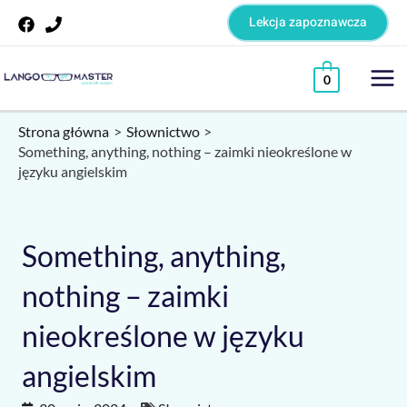
Skip
Lekcja zapoznawcza
to
content
Mai
0
Me
Strona główna
Słownictwo
Something, anything, nothing – zaimki nieokreślone w
języku angielskim
Something, anything,
nothing – zaimki
nieokreślone w języku
angielskim