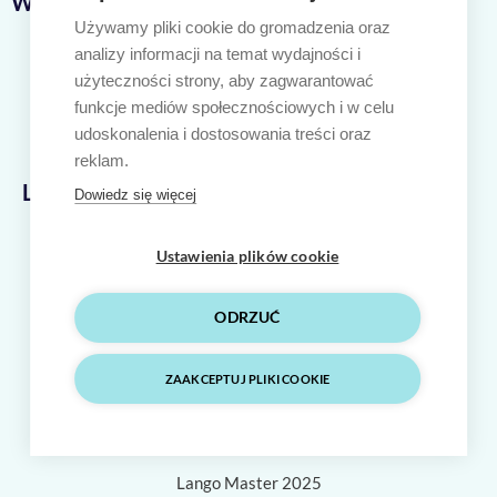
Ważne linki
Używamy pliki cookie do gromadzenia oraz
Nasze kursy
analizy informacji na temat wydajności i
Język angielski
użyteczności strony, aby zagwarantować
Język niemiecki
funkcje mediów społecznościowych i w celu
Polityka prywatności
udoskonalenia i dostosowania treści oraz
Regulamin sklepu internetowego
reklam.
Lango Master
Dowiedz się więcej
ul. Cieszyńskiego 44/44
80-809 Gdańsk
Ustawienia plików cookie
606 300 826
hello@langomaster.pl
ODRZUĆ
ZAAKCEPTUJ PLIKI COOKIE
F
I
Y
a
n
o
c
s
u
e
t
t
Lango Master 2025